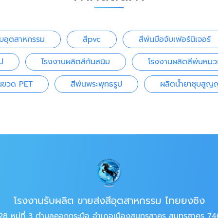
ับอุตสาหกรรม
สีpvc
สีพ่นมือจับเฟอร์นิเจอร์
ป
โรงงานผลิตสีกันสนิม
โรงงานผลิตสีพ่นหมว
่นขวด PET
สีพ่นพระพุทธรูป
ผลิตน้ำยาชุบสู
โรงงานรับผลิต ขายส่งสีอุตสาหกรรม ไทยยงซิง
28 หมู่ที่ 3 ตำบลคอกกระบือ อำเภอเมืองสมุทรสาคร สมุทรสาคร 7