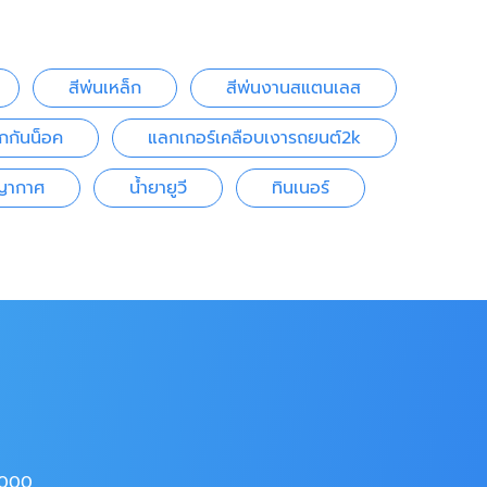
สีพ่นเหล็ก
สีพ่นงานสแตนเลส
กกันน็อค
แลกเกอร์เคลือบเงารถยนต์2k
ญญากาศ
น้ำยายูวี
ทินเนอร์
4000