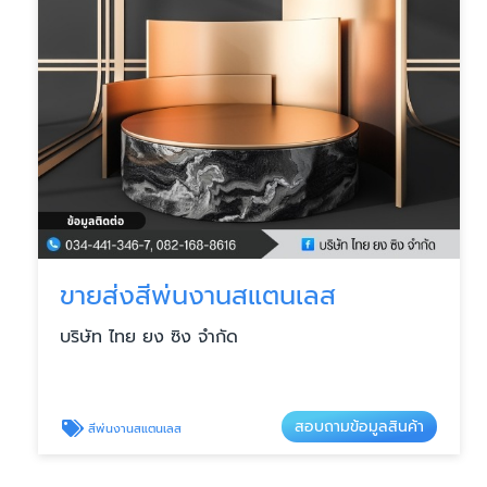
ขายส่งสีพ่นงานสแตนเลส
บริษัท ไทย ยง ซิง จำกัด
สอบถามข้อมูลสินค้า
สีพ่นงานสแตนเลส