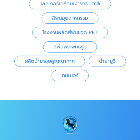
แลกเกอร์เคลือบเงารถยนต์2k
สีพ่นอุตสาหกรรม
โรงงานผลิตสีพ่นขวด PET
สีพ่นพระพุทธรูป
ผลิตน้ำยาชุบสูญญากาศ
น้ำยายูวี
ทินเนอร์