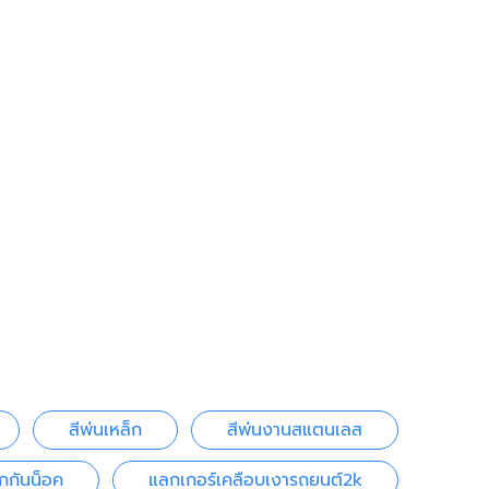
สีพ่นเหล็ก
สีพ่นงานสแตนเลส
กกันน็อค
แลกเกอร์เคลือบเงารถยนต์2k