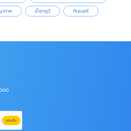
ญญากาศ
น้ำยายูวี
ทินเนอร์
4000
ยอมรับ