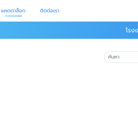
แคตตาล็อก
ติดต่อเรา
โรงง