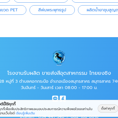
่นขวด PET
สีพ่นพระพุทธรูป
ผลิตน้ำยาชุบสู
โรงงานรับผลิต ขายส่งสีอุตสาหกรรม ไทยยงซิง
28 หมู่ที่ 3 ตำบลคอกกระบือ อำเภอเมืองสมุทรสาคร สมุทรสาคร 7
วันจันทร์ - วันเสาร์ เวลา 08:00 - 17:00 น.
์นี้ใช้คุกกี้
ตั้งค่าคุกกี้
้คุกกี้เพื่อเพิ่มประสิทธิภาพและมอบประสบการณ์ความพึงพอใจของท่านใน
อีเมล :
thaiyonghsing@gmail.com
้งานเว็บไซต์
เรียนรู้เพิ่มเติม
โทรศัพท์ :
034-441-346-7
,
082-168-8616