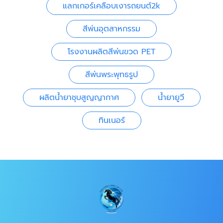
แลกเกอร์เคลือบเงารถยนต์2k
สีพ่นอุตสาหกรรม
โรงงานผลิตสีพ่นขวด PET
สีพ่นพระพุทธรูป
ผลิตน้ำยาชุบสูญญากาศ
น้ำยายูวี
ทินเนอร์