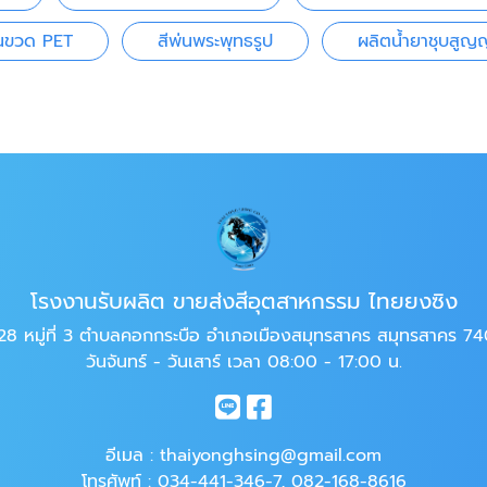
่นขวด PET
สีพ่นพระพุทธรูป
ผลิตน้ำยาชุบสู
โรงงานรับผลิต ขายส่งสีอุตสาหกรรม ไทยยงซิง
28 หมู่ที่ 3 ตำบลคอกกระบือ อำเภอเมืองสมุทรสาคร สมุทรสาคร 7
วันจันทร์ - วันเสาร์ เวลา 08:00 - 17:00 น.
อีเมล :
thaiyonghsing@gmail.com
โทรศัพท์ :
034-441-346-7
,
082-168-8616