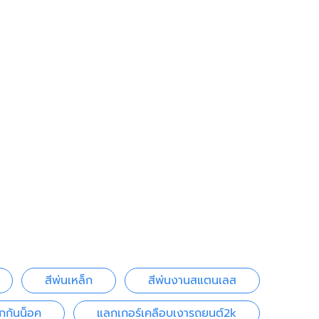
สีพ่นเหล็ก
สีพ่นงานสแตนเลส
กกันน็อค
แลกเกอร์เคลือบเงารถยนต์2k