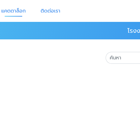
แคตตาล็อก
ติดต่อเรา
โรงง