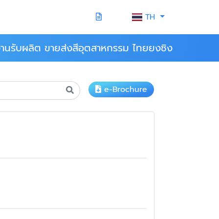
TH
านรับผลิต ขายส่งสีอุตสาหกรรม ไทยยงซิง
e-Brochure