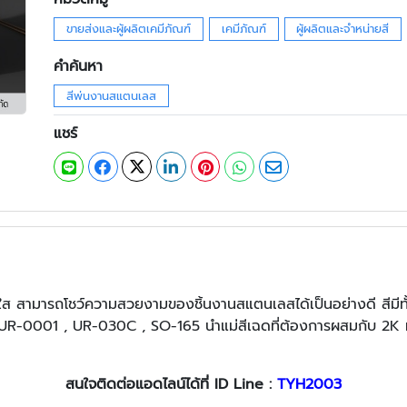
ขายส่งและผู้ผลิตเคมีภัณฑ์
เคมีภัณฑ์
ผู้ผลิตและจำหน่ายสี
คำค้นหา
สีพ่นงานสแตนเลส
แชร์
ีใส สามารถโชว์ความสวยงามของชิ้นงานสแตนเลสได้เป็นอย่างดี สีมี
0001 , UR-030C , SO-165 นำแม่สีเฉดที่ต้องการผสมกับ 2K ที่เตร
สนใจติดต่อแอดไลน์ได้ที่ ID Line :
TYH2003