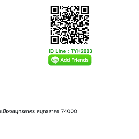
ภอเมืองสมุทรสาคร สมุทรสาคร 74000