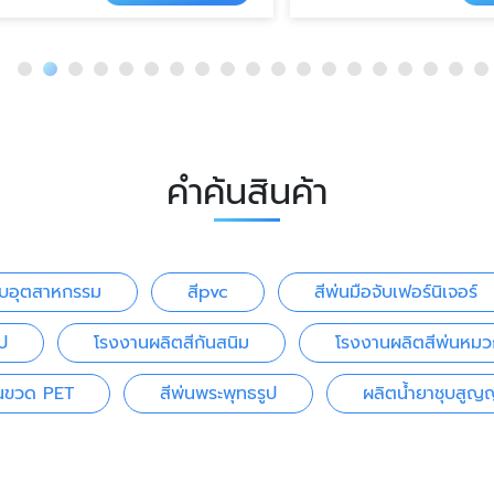
คำค้นสินค้า
ับอุตสาหกรรม
สีpvc
สีพ่นมือจับเฟอร์นิเจอร์
ป
โรงงานผลิตสีกันสนิม
โรงงานผลิตสีพ่นหมว
่นขวด PET
สีพ่นพระพุทธรูป
ผลิตน้ำยาชุบสู