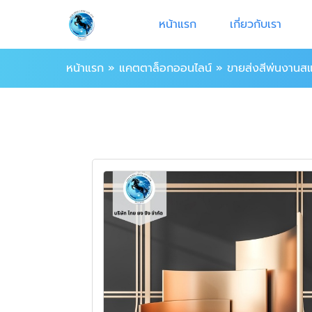
หน้าแรก
เกี่ยวกับเรา
หน้าแรก
»
แคตตาล็อกออนไลน์
»
ขายส่งสีพ่นงานส