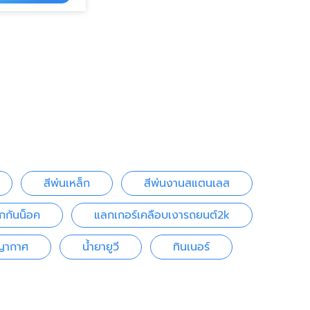
สีพ่นเหล็ก
สีพ่นงานสแตนเลส
กกันน็อค
แลกเกอร์เคลือบเงารถยนต์2k
ญญากาศ
น้ำยายูวี
ทินเนอร์