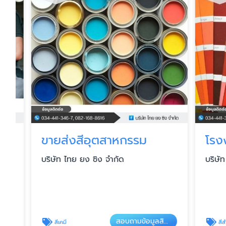
ขายส่งสีอุตสาหกรรม
บริษัท ไทย ยง ซิง จำกัด
บริษัท ไทย
สอบถามข้อมูลสินค้า
สีเคมี
สีสำหรับ