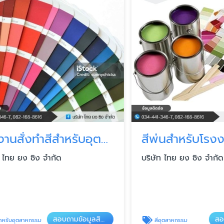
โรงงานสั่งทำสีสำหรับอุตสาหกรรม
 ยง ซิง จำกัด
บริษัท ไทย ยง ซิง จำกัด
สอบถามข้อมูลสินค้า
อุตสาหกรรม
สีอุตสาหกรรม